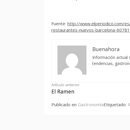
Fuente:
http://www.elperiodico.com/es
restaurantes-nuevos-barcelona-6078
Buenahora
Información actual s
tendencias, gastro
Seguir
Artículo anterior
El Ramen
leyendo
Publicado en
Gastronomía
Etiquetado:
R