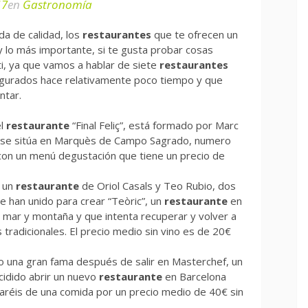
17
en
Gastronomía
da de calidad, los
restaurantes
que te ofrecen un
y lo más importante, si te gusta probar cosas
ti, ya que vamos a hablar de siete
restaurantes
ugurados hace relativamente poco tiempo y que
ntar.
el
restaurante
“Final Feliç”, está formado por Marc
, se sitúa en Marquès de Campo Sagrado, numero
con un menú degustación que tiene un precio de
 un
restaurante
de Oriol Casals y Teo Rubio, dos
e han unido para crear “Teòric”, un
restaurante
en
 mar y montaña y que intenta recuperar y volver a
 tradicionales. El precio medio sin vino es de 20€
do una gran fama después de salir en Masterchef, un
cidido abrir un nuevo
restaurante
en Barcelona
utaréis de una comida por un precio medio de 40€ sin