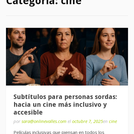
Categoría:
cine
Subtítulos para personas sordas:
hacia un cine más inclusivo y
accesible
por
sara@onlinevalles.com
el
octubre 7, 2025
en
cine
Películas inclusivas que piensan en todos los