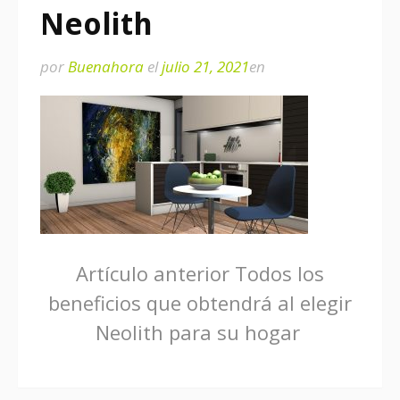
Neolith
por
Buenahora
el
julio 21, 2021
en
Seguir
Artículo anterior
Todos los
beneficios que obtendrá al elegir
leyendo
Neolith para su hogar