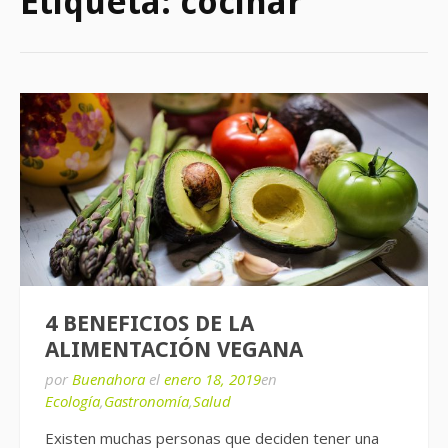
Etiqueta:
cocinar
4 BENEFICIOS DE LA
ALIMENTACIÓN VEGANA
por
Buenahora
el
enero 18, 2019
en
Ecología
,
Gastronomía
,
Salud
Existen muchas personas que deciden tener una