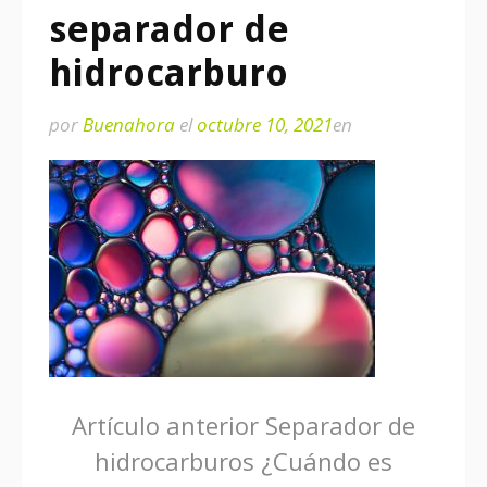
separador de
hidrocarburo
por
Buenahora
el
octubre 10, 2021
en
Seguir
Artículo anterior
Separador de
hidrocarburos ¿Cuándo es
leyendo