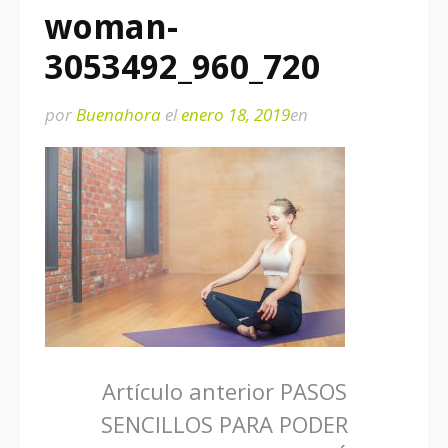
woman-
3053492_960_720
por
Buenahora
el
enero 18, 2019
en
Seguir
Artículo anterior
PASOS
SENCILLOS PARA PODER
leyendo