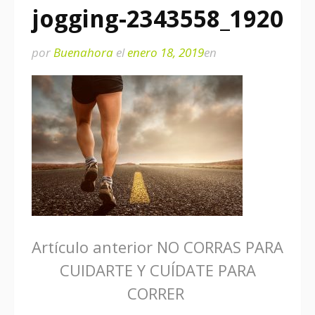
jogging-2343558_1920
por
Buenahora
el
enero 18, 2019
en
Seguir
Artículo anterior
NO CORRAS PARA
CUIDARTE Y CUÍDATE PARA
leyendo
CORRER