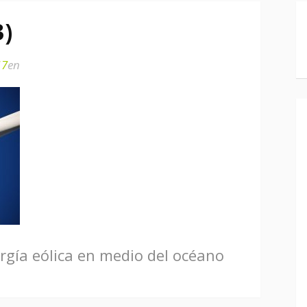
3)
17
en
rgía eólica en medio del océano