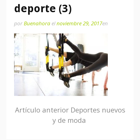
deporte (3)
por
Buenahora
el
noviembre 29, 2017
en
Seguir
Artículo anterior
Deportes nuevos
y de moda
leyendo