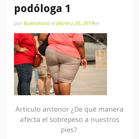
podóloga 1
por
Buenahora
el
febrero 20, 2019
en
Seguir
Artículo anterior
¿De qué manera
afecta el sobrepeso a nuestros
leyendo
pies?