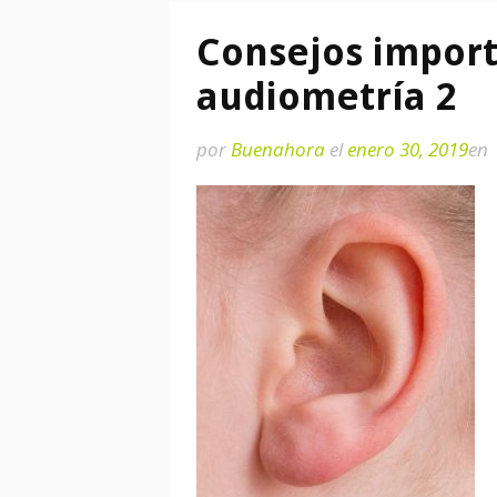
Consejos import
audiometría 2
por
Buenahora
el
enero 30, 2019
en