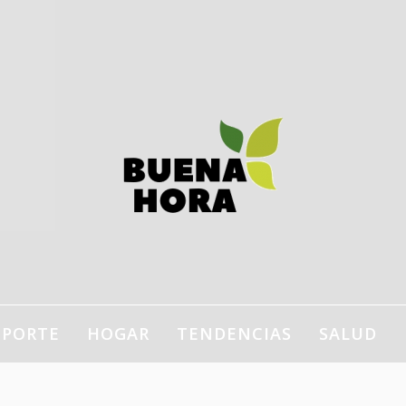
estilo de vida, bienestar,
ogar…
EPORTE
HOGAR
TENDENCIAS
SALUD