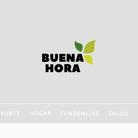
estilo de vida, bienestar,
ogar…
EPORTE
HOGAR
TENDENCIAS
SALUD