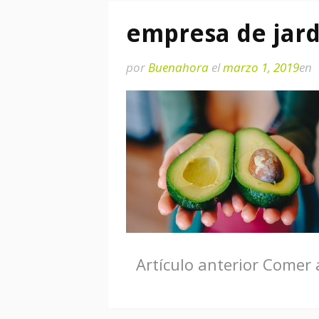
empresa de jard
por
Buenahora
el
marzo 1, 2019
en
Seguir
Artículo anterior
Comer a
leyendo