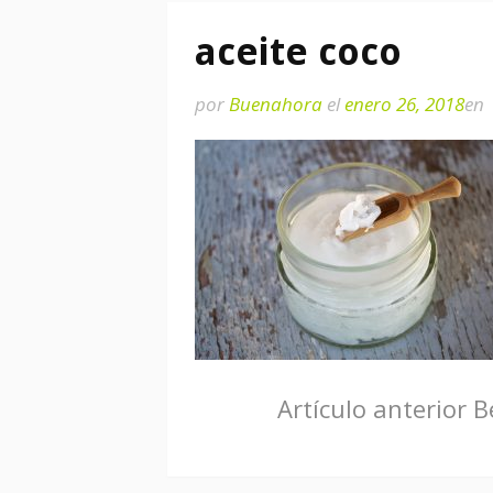
aceite coco
por
Buenahora
el
enero 26, 2018
en
Seguir
Artículo anterior
Be
leyendo