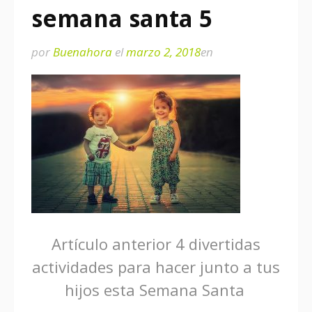
semana santa 5
por
Buenahora
el
marzo 2, 2018
en
Seguir
Artículo anterior
4 divertidas
actividades para hacer junto a tus
leyendo
hijos esta Semana Santa