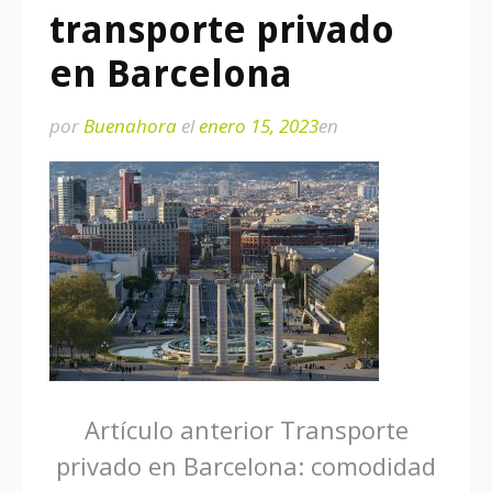
transporte privado
en Barcelona
por
Buenahora
el
enero 15, 2023
en
Seguir
Artículo anterior
Transporte
privado en Barcelona: comodidad
leyendo