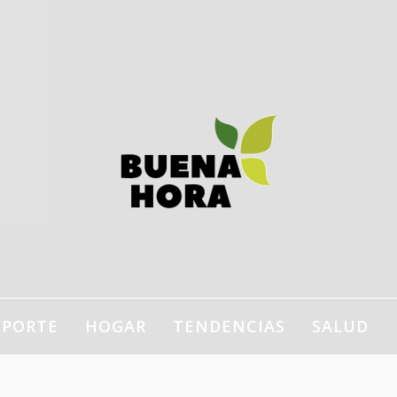
estilo de vida, bienestar,
ogar…
EPORTE
HOGAR
TENDENCIAS
SALUD