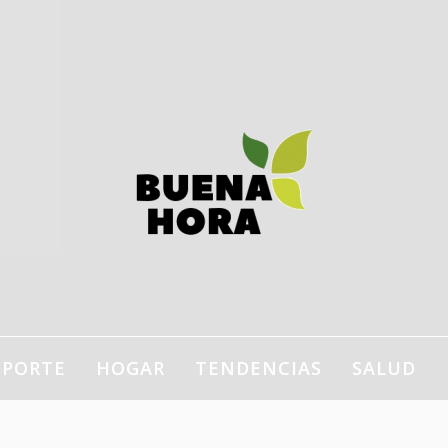
estilo de vida, bienestar,
ogar…
EPORTE
HOGAR
TENDENCIAS
SALUD