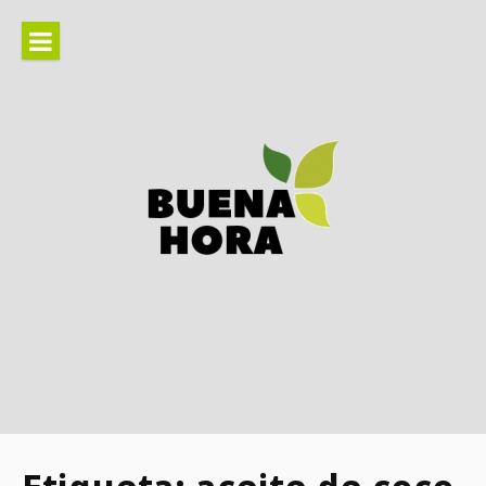
Ir
al
contenido
Información actual sobre
estilo de vida, bienestar, tu
hogar…