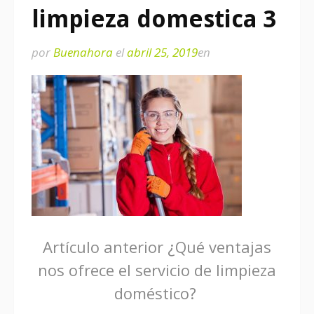
limpieza domestica 3
por
Buenahora
el
abril 25, 2019
en
Seguir
Artículo anterior
¿Qué ventajas
nos ofrece el servicio de limpieza
leyendo
doméstico?