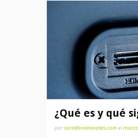
¿Qué es y qué s
por
sara@onlinevalles.com
el
marzo