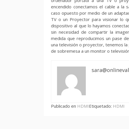
ordenador portátil a una TV o proye
encendido conectamos el cable a la s
caso opuesto por medio de un adaptad
TV o un Proyector para visionar lo 
dispositivo al que lo hayamos conect
sin necesidad de compartir la image
medida que reproducimos un pase de di
una televisión o proyector, tenemos la
de sobremesa a un monitor o televisi
sara@onlineval
Publicado en
HDMI
Etiquetado:
HDMI