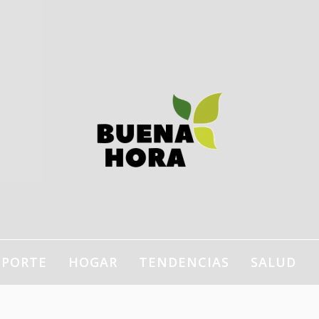
estilo de vida, bienestar,
ogar…
EPORTE
HOGAR
TENDENCIAS
SALUD