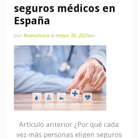
seguros médicos en
España
por
Buenahora
el
mayo 30, 2025
en
Seguir
Artículo anterior
¿Por qué cada
vez más personas eligen seguros
leyendo