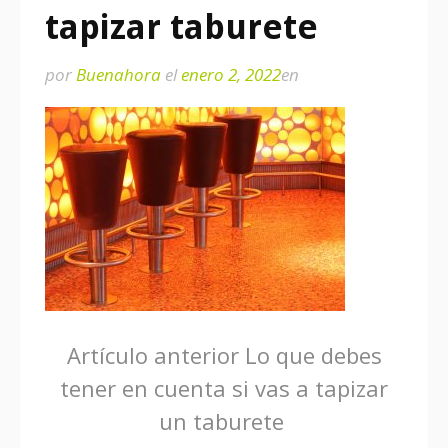
tapizar taburete
por
Buenahora
el
enero 2, 2022
en
Seguir
Artículo anterior
Lo que debes
tener en cuenta si vas a tapizar
leyendo
un taburete