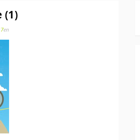
 (1)
17
en