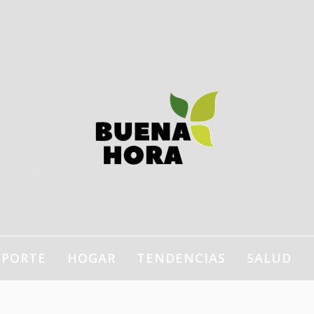
estilo de vida, bienestar,
ogar…
EPORTE
HOGAR
TENDENCIAS
SALUD