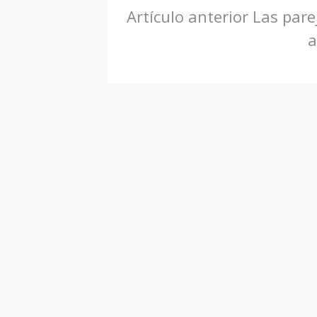
Seguir
Artículo anterior
Las parej
a
leyendo