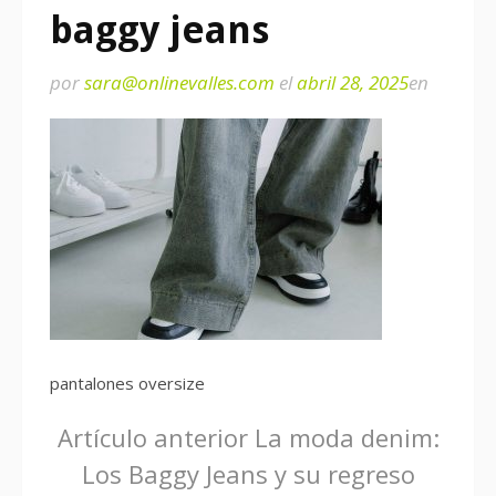
baggy jeans
por
sara@onlinevalles.com
el
abril 28, 2025
en
pantalones oversize
Seguir
Artículo anterior
La moda denim:
Los Baggy Jeans y su regreso
leyendo