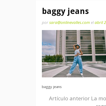
baggy jeans
por
sara@onlinevalles.com
el
abril 
baggy jeans
Seguir
Artículo anterior
La mod