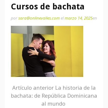
Cursos de bachata
por
sara@onlinevalles.com
el
marzo 14, 2025
en
Seguir
Artículo anterior
La historia de la
bachata: de República Dominicana
leyendo
al mundo