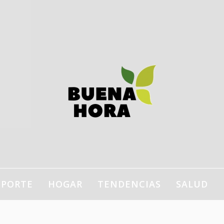
estilo de vida, bienestar,
ogar…
EPORTE
HOGAR
TENDENCIAS
SALUD