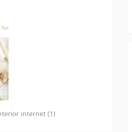
17
en
nterior
internet (1)