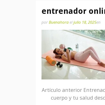
entrenador onl
por
Buenahora
el
julio 18, 2025
en
Seguir
Artículo anterior
Entrenad
cuerpo y tu salud desd
leyendo