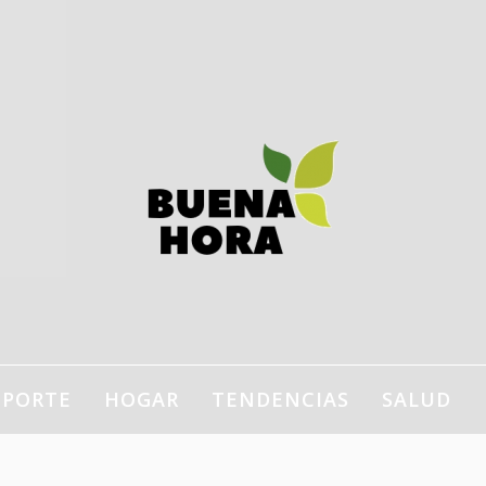
estilo de vida, bienestar,
ogar…
EPORTE
HOGAR
TENDENCIAS
SALUD