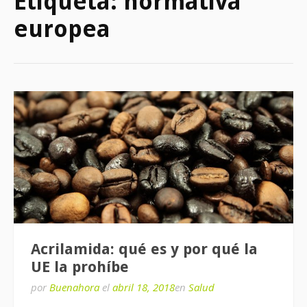
Etiqueta:
normativa
europea
Acrilamida: qué es y por qué la
UE la prohíbe
por
Buenahora
el
abril 18, 2018
en
Salud